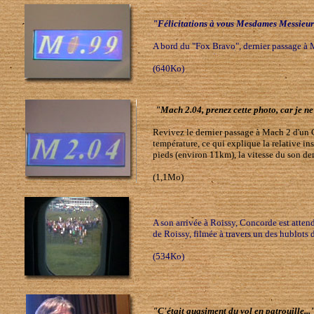
"Félicitations à vous Mesdames Messieurs
A bord du "Fox Bravo", dernier passage à M
(640Ko)
"Mach 2.04, prenez cette photo, car je ne
Revivez le dernier passage à Mach 2 d'un C
température, ce qui explique la relative ins
pieds (environ 11km), la vitesse du son d
(1,1Mo)
A son arrivée à Roissy, Concorde est atten
de Roissy, filmée à travers un des hublot
(534Ko)
"C'était quasiment du vol en patrouille...