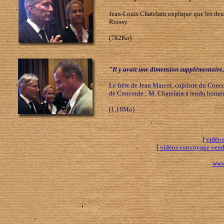
Jean-Louis Chatelain explique que les deu
Roissy.
(782Ko)
"Il y avait une dimension supplémentaire,
Le frère de Jean Marcot, copilote du Conco
de Concorde ; M. Chatelain a rendu hommag
(1,16Mo)
[
vidéos
[
vidéos convoyage vend
www