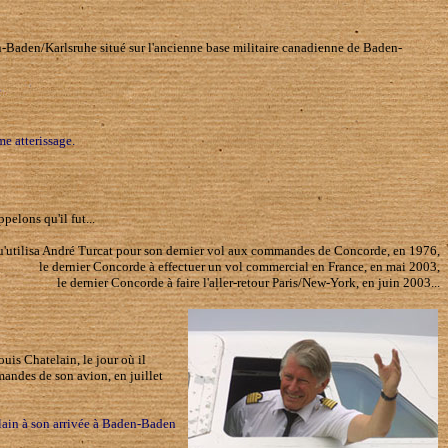
den-Baden/Karlsruhe situé sur l'ancienne base militaire canadienne de Baden-
e atterissage.
pelons qu'il fut...
qu'utilisa André Turcat pour son dernier vol aux commandes de Concorde, en 1976,
le dernier Concorde à effectuer un vol commercial en France, en mai 2003,
le dernier Concorde à faire l'aller-retour Paris/New-York, en juin 2003...
uis Chatelain, le jour où il
andes de son avion, en juillet
lain à son arrivée à Baden-Baden