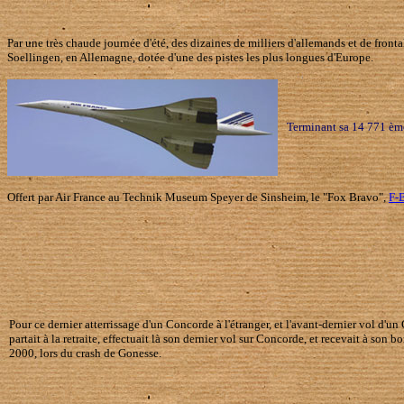
Par une très chaude journée d'été, des dizaines de milliers d'allemands et de fron
Soellingen, en Allemagne, dotée d'une des pistes les plus longues d'Europe.
Terminant sa 14 771 ème
Offert par Air France au Technik Museum Speyer de Sinsheim, le "Fox Bravo",
F-
Pour ce dernier atterrissage d'un Concorde à l'étranger, et l'avant-dernier vol d'u
partait à la retraite, effectuait là son dernier vol sur Concorde, et recevait à
2000, lors du crash de Gonesse.