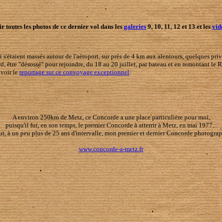
ir toutes les photos de ce dernier vol dans les
galeries
9, 10, 11, 12 et 13 et les
vid
ui s'étaient massés autour de l'aéroport, sur près de 4 km aux alentours, quelques pri
rd, être "désossé" pour rejoindre, du 18 au 20 juillet, par bateau et en remontant le
 voir le
reportage sur ce convoyage exceptionnel
.
A environ 250km de Metz, ce Concorde a une place particulière pour moi,
puisqu'il fut, en son temps, le premier Concorde à atterrir à Metz, en mai 1977...
fut, à un peu plus de 25 ans d'intervalle, mon premier et dernier Concorde photogra
www.concorde-a-metz.fr