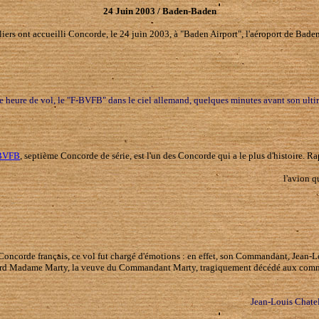
24 Juin 2003 / Baden-Baden
taliers ont accueilli Concorde, le 24 juin 2003, à "Baden Airport", l'aéroport de Ba
 heure de vol, le "F-BVFB" dans le ciel allemand, quelques minutes avant son ultim
BVFB
, septième Concorde de série, est l'un des Concorde qui a le plus d'histoire. Rap
l'avion 
n Concorde français, ce vol fut chargé d'émotions : en effet, son Commandant, Jean-Lo
 son bord Madame Marty, la veuve du Commandant Marty, tragiquement décédé aux comm
Jean-Louis Chate