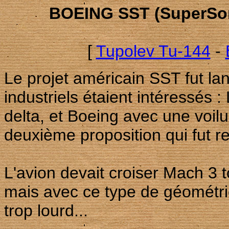
BOEING SST (SuperSon
[
Tupolev Tu-144
-
Le projet américain SST fut la
industriels étaient intéressés 
delta, et Boeing avec une voilu
deuxième proposition qui fut r
L'avion devait croiser Mach 3 
mais avec ce type de géométrie
trop lourd...