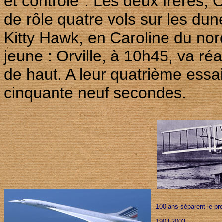
et contrôlé". Les deux frères, O
de rôle quatre vols sur les dune
Kitty Hawk, en Caroline du nord
jeune : Orville, à 10h45, va ré
de haut. A leur quatrième essa
cinquante neuf secondes.
100 ans séparent le pr
1903-2003 ...