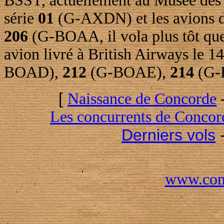
BSST, actuellement au Musée des S
série
01
(G-AXDN) et les avions d
206
(G-BOAA, il vola plus tôt que
avion livré à British Airways le 1
BOAD),
212
(G-BOAE),
214
(G-
[
Naissance de Concorde
Les concurrents de Concor
Derniers vols
www.conc