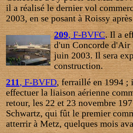
il a réalisé le dernier vol commerc
2003, en se posant à Roissy aprè
209
, F-BVFC
. Il a 
d'un Concorde d'Air F
juin 2003. Il sera e
construction.
211
, F-BVFD
, ferraillé en 1994 ;
effectuer la liaison aérienne com
retour, les 22 et 23 novembre 197
Schwartz, qui fût le premier co
atterrir à Metz, quelques mois av