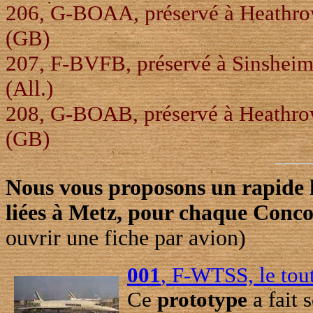
206, G-BOAA, préservé à Heathr
(GB)
207, F-BVFB, préservé à Sinshei
(All.)
208, G-BOAB, préservé à Heathr
(GB)
Nous vous proposons un rapide hi
liées à Metz, pour chaque Conco
ouvrir une fiche par avion)
001
, F-WTSS, le tou
Ce
prototype
a fait 