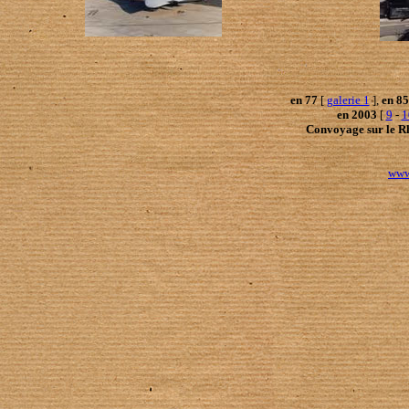
en 77
[
galerie 1
],
en 85
en 2003
[
9
-
1
Convoyage sur le R
www