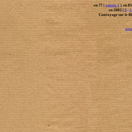
en 77
[
galerie 1
],
en 85
en 2003
[
9
-
1
Convoyage sur le R
www