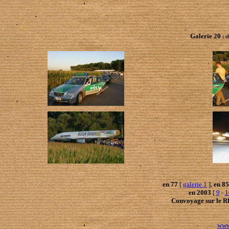
Galerie 20
; c
en 77
[
galerie 1
],
en 85
en 2003
[
9
-
1
Convoyage sur le R
www