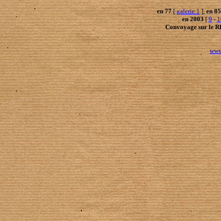
en 77
[
galerie 1
],
en 85
en 2003
[
9
-
1
Convoyage sur le R
www