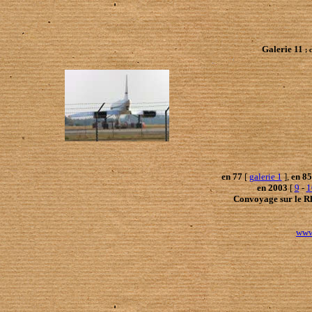
Galerie 11
; 
en 77
[
galerie 1
],
en 85
en 2003
[
9
-
1
Convoyage sur le R
www