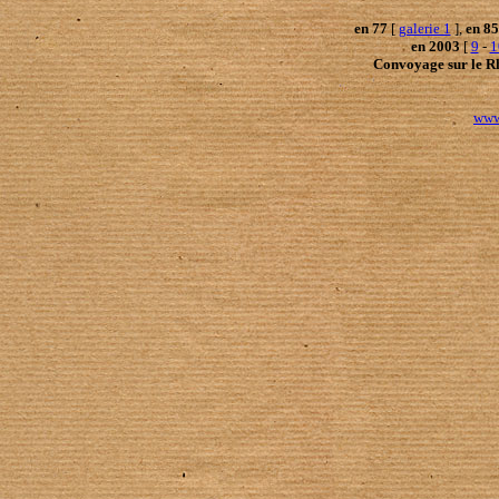
en 77
[
galerie 1
],
en 85
en 2003
[
9
-
1
Convoyage sur le R
www