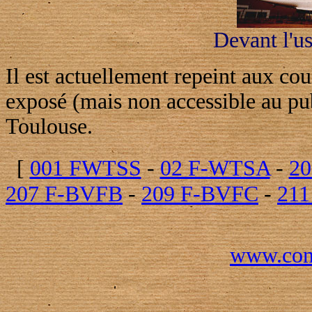
Devant l'u
Il est actuellement repeint aux cou
exposé (mais non accessible au pub
Toulouse.
[
001 FWTSS
-
02 F-WTSA
-
20
207 F-BVFB
-
209 F-BVFC
-
21
www.conc