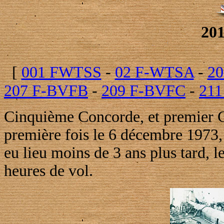
20
[
001 FWTSS
-
02 F-WTSA
-
20
207 F-BVFB
-
209 F-BVFC
-
21
Cinquième Concorde, et premier Co
première fois le 6 décembre 1973
eu lieu moins de 3 ans plus tard, 
heures de vol.