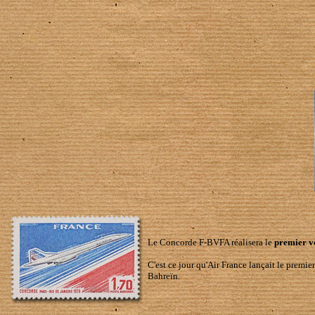
Le Concorde F-BVFA réalisera le
premier v
C'est ce jour qu'Air France lançait le premi
Bahreïn.