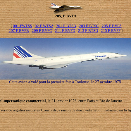
205, F-BVFA
[
001 FWTSS
-
02 F-WTSA
-
201 F-BTSB
-
203 F-BTSC
-
205 F-BVFA
207 F-BVFB
-
209 F-BVFC
-
211 F-BVFD
-
213 F-BTSD
-
215 F-BVFF
]
Cette avion a volé pour la première fois à Toulouse, le 27 octobre 1975.
ol supersonique commercial
, le 21 janvier 1976, entre Paris et Rio de Janeiro.
er service régulier assuré en Concorde, à raison de deux vols hebdomadaires, sur la l