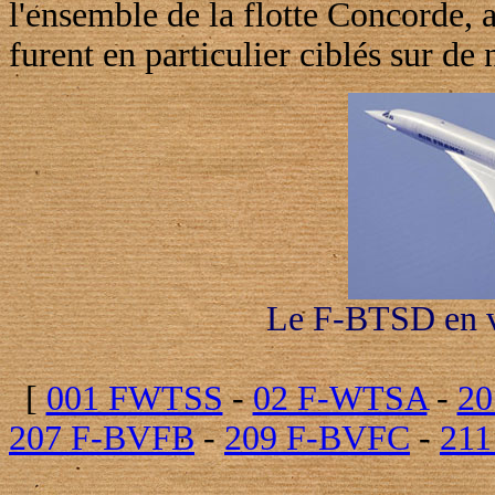
l'ensemble de la flotte Concorde, a
furent en particulier ciblés sur d
Le F-BTSD en v
[
001 FWTSS
-
02 F-WTSA
-
20
207 F-BVFB
-
209 F-BVFC
-
21